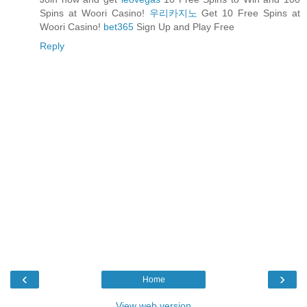
Spins at Woori Casino!
우리카지노
Get 10 Free Spins at
Woori Casino!
bet365
Sign Up and Play Free
Reply
‹
›
Home
View web version