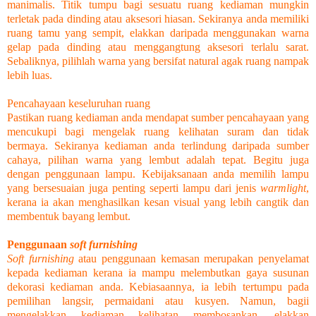
manimalis. Titik tumpu bagi sesuatu ruang kediaman mungkin
terletak pada dinding atau aksesori hiasan. Sekiranya anda memiliki
ruang tamu yang sempit, elakkan daripada menggunakan warna
gelap pada dinding atau menggangtung aksesori terlalu sarat.
Sebaliknya, pilihlah warna yang bersifat natural agak ruang nampak
lebih luas.
Pencahayaan keseluruhan ruang
Pastikan ruang kediaman anda mendapat sumber pencahayaan yang
mencukupi bagi mengelak ruang kelihatan suram dan tidak
bermaya. Sekiranya kediaman anda terlindung daripada sumber
cahaya, pilihan warna yang lembut adalah tepat. Begitu juga
dengan penggunaan lampu. Kebijaksanaan anda memilih lampu
yang bersesuaian juga penting seperti lampu dari jenis
warmlight
,
kerana ia akan menghasilkan kesan visual yang lebih cangtik dan
membentuk bayang lembut.
Penggunaan
soft furnishing
Soft furnishing
atau penggunaan kemasan merupakan penyelamat
kepada kediaman kerana ia mampu melembutkan gaya susunan
dekorasi kediaman anda. Kebiasaannya, ia lebih tertumpu pada
pemilihan langsir, permaidani atau kusyen. Namun, bagii
mengelakkan kediaman kelihatan membosankan, elakkan